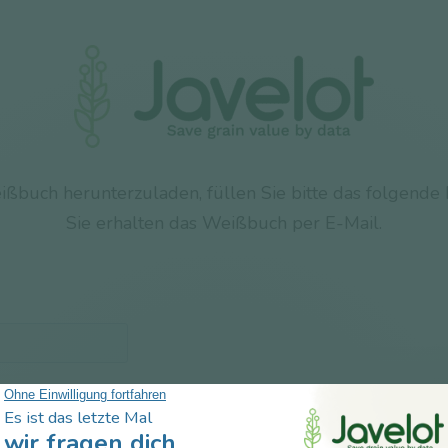
buch herunterzuladen, füllen Sie bitte das folgende
Sie erhalten das Weißbuch per E-Mail.