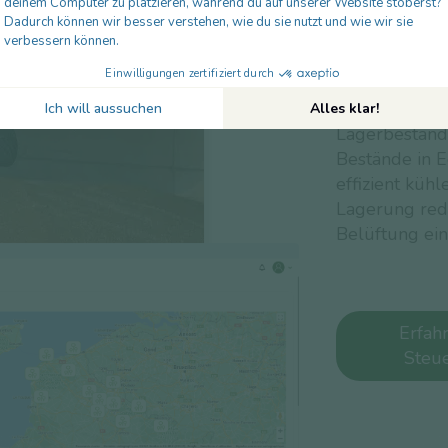
Steuern 
Getreid
Mit unserer P
Lagerbeständ
Bestände in E
effizient kühl
Lagerung redu
Belüftung ein
Erfah
Steu