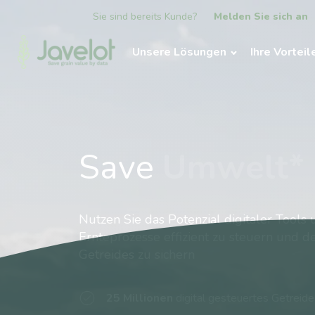
Sie sind bereits Kunde?
Melden Sie sich an
Unsere Lösungen
Ihre Vorteil
Save
Grain Va
Nutzen Sie das Potenzial digitaler Tools
Ernteprozesse effizient zu steuern und d
Getreides zu sichern
25 Millionen
digital gesteuertes Getreide