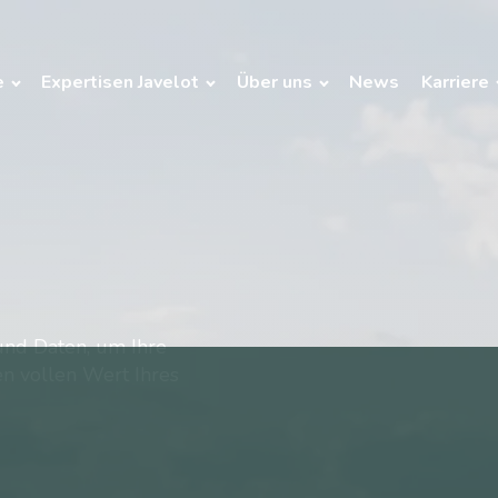
e
Expertisen Javelot
Über uns
News
Karriere
lue Nach Daten*
 und Daten, um Ihre
en vollen Wert Ihres