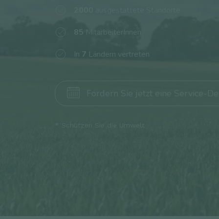
2000
ausgestattete Standorte
85
MitarbeiterInnen
In
7
Ländern vertreten
Fordern Sie jetzt eine Service-D
* Sichern Sie den Wert Ihres Getreides durch die