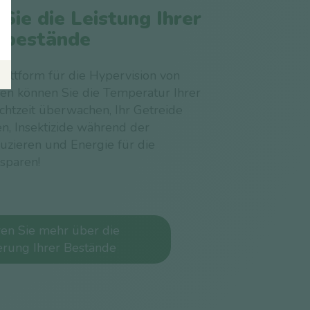
Sie die Leistung Ihrer
ebestände
lattform für die Hypervision von
en können Sie die Temperatur Ihrer
chtzeit überwachen, Ihr Getreide
en, Insektizide während der
zieren und Energie für die
sparen!
ren Sie mehr über die
erung Ihrer Bestände