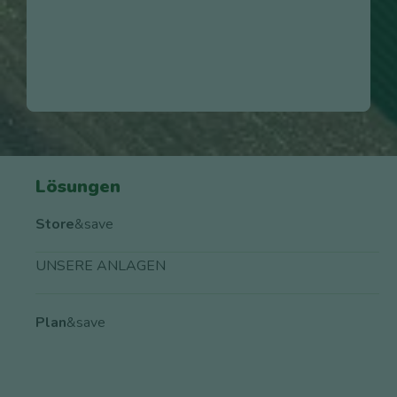
Lösungen
Store
&save
UNSERE ANLAGEN
Plan
&save