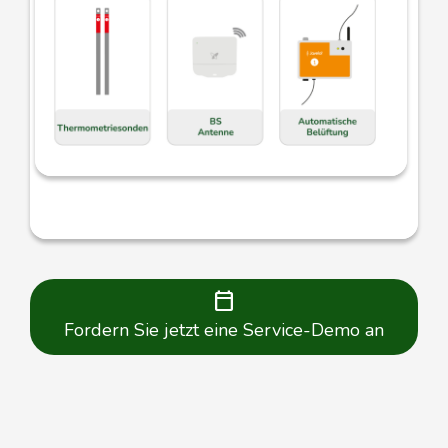
Erfahren Sie mehr über unsere Lösungen
calendar_today
Fordern Sie jetzt eine Service-Demo an