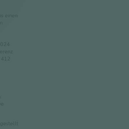
s einen
en
/2024
ferenz
t 412
:
ve
gestellt