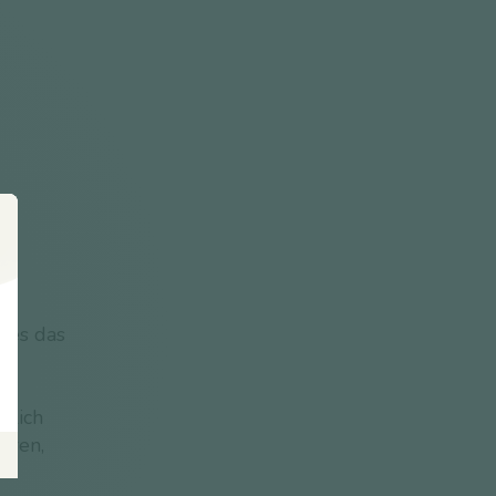
eses das
rlich
eren,