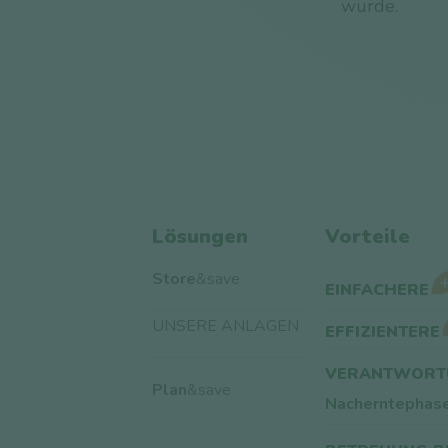
wurde.
Lösungen
Vorteile
Store
&save
EINFACHERE
UNSERE ANLAGEN
EFFIZIENTERE
VERANTWORT
Plan
&save
Nacherntephas