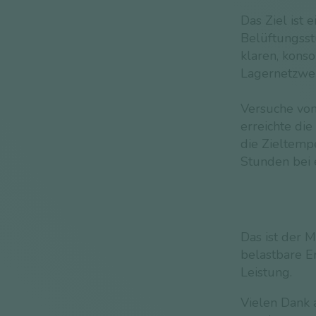
Das Ziel ist 
Belüftungsst
klaren, kons
Lagernetzwer
Versuche von
erreichte di
die Zieltemp
Stunden bei 
Das ist der 
belastbare E
Leistung.
Vielen Dank a