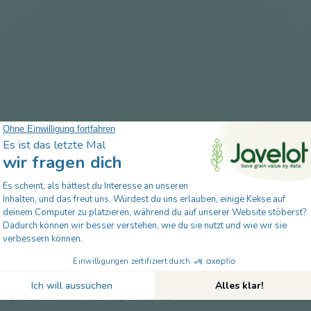
63
Download
befasst sich mit datengesteuerter Belüftung und wie di
agement bei der Getreidelagerung verändert.
ve werden Silodaten und Außenbedingungen kontinuie
m die Belüftung genau zum richtigen Zeitpunkt zu aktivi
potenzial wirklich optimal ist.