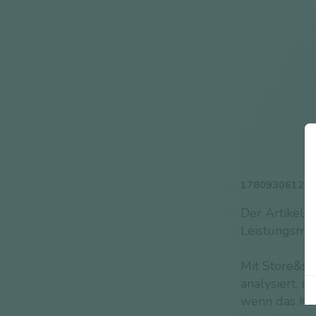
17809306124
Der Artikel 
Leistungsman
Mit Store&sa
analysiert, u
wenn das Kühl