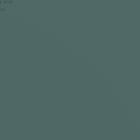
g and
en