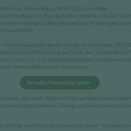
einfach: die Getreidequalität erhalten, unnötige
unden reduzieren, Energiekosten senken und den Team
olidierten Überblick über die Leistung in ihrem gesamt
k verschaffen.
 Arvalis bestätigen diesen Ansatz: In der Saison 2023
e automatisierte Steuerung auf Basis der Temperaturdif
eratur nach nur 142 Belüftungsstunden, verglichen mi
einer thermostatbasierten Steuerung.
Arvalis-Versuche lesen
Mehrwert, den mehr Daten im Nachernteprozess bringen
ntscheidungen, besseres Timing und messbarere positi
n Milling and Grain, dass Javelot in dieser Ausgabe vor