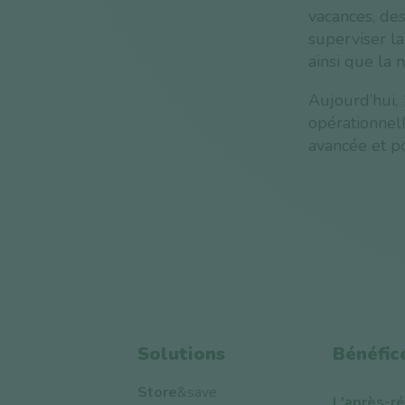
vacances, des
superviser la
ainsi que la 
Aujourd’hui,
opérationnell
avancée et pou
Solutions
Bénéfic
Store
&save
L'après-r