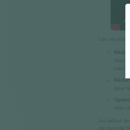
Les résultat
Réduct
heures
même e
Réduc
pour l
Optimi
interve
Au début de n
de suivi de 