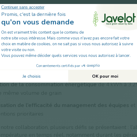
s parlent d’eux mêmes :
ion du temps de ventilation pour 3700 Tonnes,
de 2
 en 2023 à 200 heures en 2025 de tout en conservant 
fficacité
tion de la consommation énergétique
de 4 kWh à 3,
e même volume de grain
sation de l’efficacité du management des équipes
et
ntions prioritaires
otre collaboration, plusieurs défis se présentaient : l’
température en temps réel, notamment durant les pério