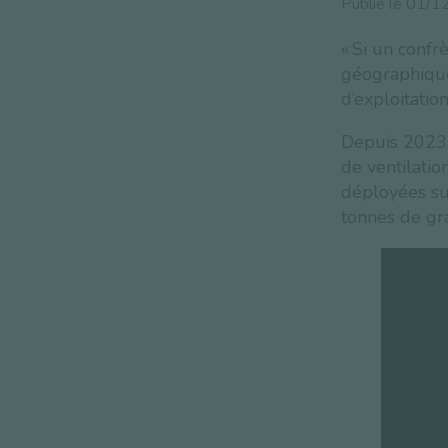
Publié le
01/1
« Si un conf
géographique,
d’exploitati
Depuis 2023 
de ventilatio
déployées sur
tonnes de gra