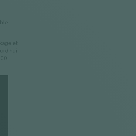
able
kage et
urd’hui
000