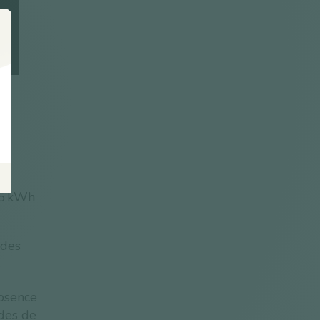
50
la
25 kWh
 des
absence
des de