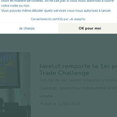
Publié le 22/06/2026
Javelot remporte le 1er p
Trade Challenge
Très fier de voir Javelot remporter le prem
Challenge, organisé par l’International Gra
Lire plus
Publié le 11/06/2026