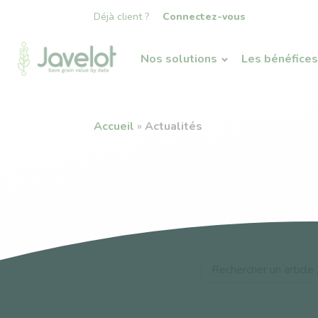
Déjà client ?
Connectez-vous
Nos solutions
Les bénéfices
Accueil
»
Actualités