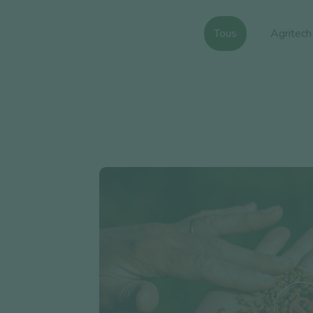
Tous
Agritech