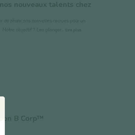
r nos nouveaux talents chez
ir de réunir nos nouvelles recrues pour un
. Notre objectif ? Les plonger...
Lire plus
cation B Corp™