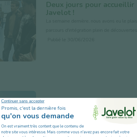
Deux jours pour accueilli
Javelot !
La semaine dernière, nous avons eu le plais
parcours d'intégration plein de découvertes
Publié le 30/06/2026
Javelot obtient la certifi
Lire plus