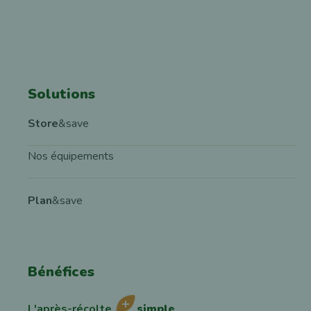
Solutions
Store
&save
Nos équipements
Plan
&save
Bénéfices
L'après-récolte
simple