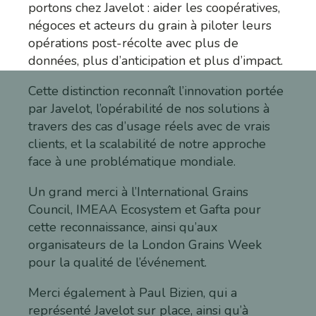
portons chez Javelot : aider les coopératives,
négoces et acteurs du grain à piloter leurs
opérations post-récolte avec plus de
données, plus d’anticipation et plus d’impact.
Cette distinction reconnaît l’innovation portée
par Javelot, l’opérabilité de nos solutions à
travers des cas d’usage réels avec de vrais
clients, et la scalabilité de notre approche
face à une problématique mondiale.
Un grand merci à l’International Grains
Council, IMEAA Ecosystem et Gafta pour
cette reconnaissance, ainsi qu’aux
organisateurs de la London Grains Week
pour la qualité de l’événement.
Merci également à Paul Bizien, qui a
représenté Javelot sur place, ainsi qu’à