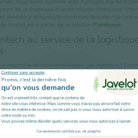
nier, nous avons fusionné avec Agrisight, Agritech spéc
sation de la logistique d'après-récolte. Retrouvez l'int
r, fondateur d'Agrisight, désormais directeur de la br
de Javelot pour parler de la solution
Plan&save
.
itech au service de la logistiqu
s
ux répond la solution développée par Agrisight ? Com
elle ? Quel est son potentiel de création de valeur ? Pi
 tout dans cette vidéo.