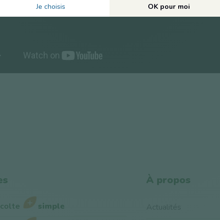
es
À propos
écolte
simple
Actualités