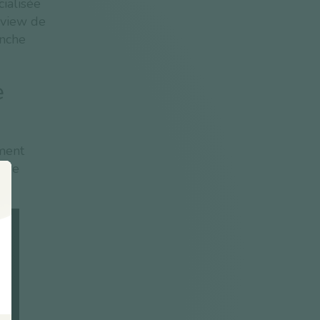
ialisée
erview de
anche
e
ment
erre