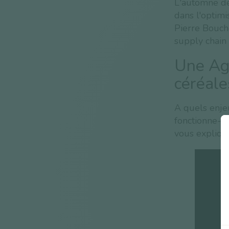
L'automne der
dans l'optimi
Pierre Bouche
supply chain 
Une Agr
céréale
A quels enje
fonctionne-t-
vous explique