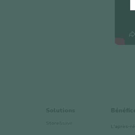
Solutions
Bénéfic
Store
&save
L'après-r