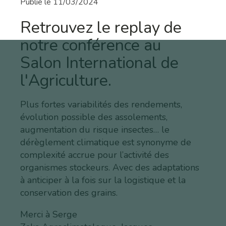
Publié le
11/03/2024
Retrouvez le replay de
notre conférence au
Salon International de
l'Agriculture.
Plus fortes variabilités des rendements,
évolution possible des assolements,
augmentation du risque insectes… le
dérèglement climatique est synonyme de
complexité accrue pour l’activité des
organismes stockeurs. Avec des adaptations
à anticiper à la fois sur la logistique et la
conservation des grains.
Merci à Serge