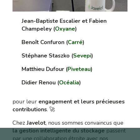
Jean-Baptiste Escalier et Fabien
Champeley (
Oxyane
)
Benoît Confuron (
Carré
)
Stéphane Staszko (
Sevepi
)
Matthieu Dufour (
Piveteau
)
Didier Renou (
Océalia
)
pour leur
engagement et leurs précieuses
contributions
. 🚀
Chez
Javelot
, nous sommes convaincus que
la gestion intelligente du stockage
passent
par une collaboration étroite avec nos