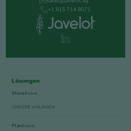
sales@javelot.ag
+1 815 714 8071
Lösungen
Store
&save
UNSERE ANLAGEN
Plan
&save