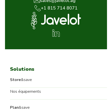
sales@javelot.ag
+1 815 714 8071
Solutions
Store
&save
Nos équipements
Plan
&save