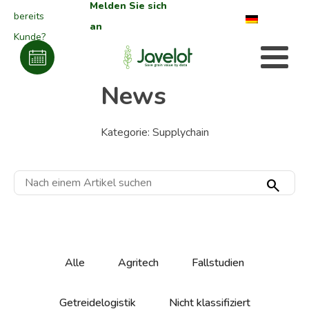
Melden Sie sich
bereits
an
Kunde?
News
Kategorie:
Supplychain
search
Alle
Agritech
Fallstudien
Getreidelogistik
Nicht klassifiziert