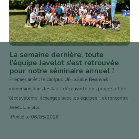
La semaine dernière, toute
l’équipe Javelot s’est retrouvée
pour notre séminaire annuel !
Premier arrêt : le campus UniLaSalle Beauvais :
immersion dans les labs, découverte des projets et de
l’écosystème, échanges avec les équipes… et rencontre
avec...
Lire plus
Publié le 06/05/2026