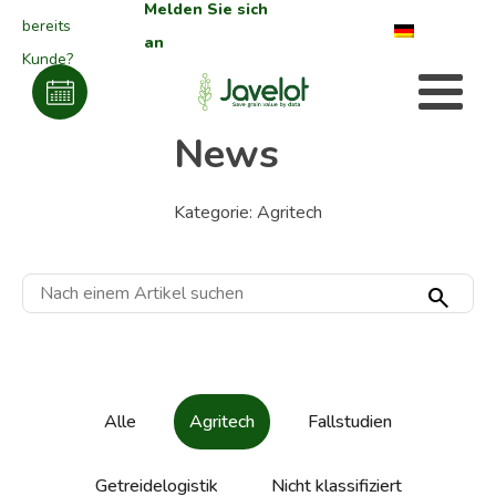
Melden Sie sich
bereits
an
Kunde?
News
Kategorie:
Agritech
search
Alle
Agritech
Fallstudien
Getreidelogistik
Nicht klassifiziert