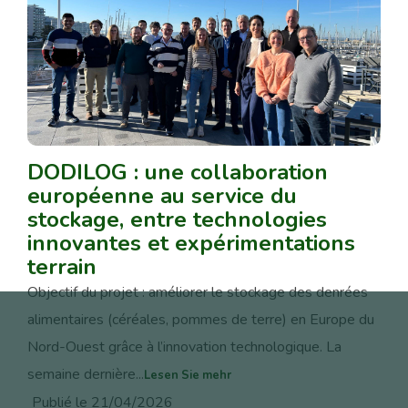
DODILOG : une collaboration
européenne au service du
stockage, entre technologies
innovantes et expérimentations
terrain
Objectif du projet : améliorer le stockage des denrées
alimentaires (céréales, pommes de terre) en Europe du
Nord-Ouest grâce à l’innovation technologique. La
semaine dernière...
Lesen Sie mehr
Publié le 21/04/2026