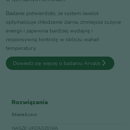
Badanie potwierdziło, że system Javelot
optymalizuje chłodzenie ziarna, zmniejsza zużycie
energii i zapewnia bardziej wydajną i
responsywną kontrolę w obliczu wahań
temperatury.
arrow_forward_ios
Dowiedz się więcej o badaniu Arvalis
Rozwiązania
Store
&save
NASZE URZĄDZENIA