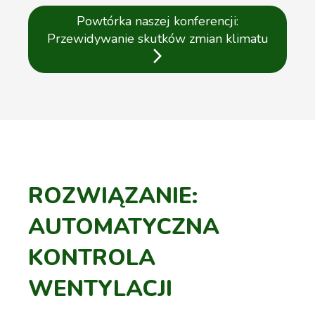
Powtórka naszej konferencji:
Przewidywanie skutków zmian klimatu
arrow_forward_ios
ROZWIĄZANIE:
AUTOMATYCZNA
KONTROLA
WENTYLACJI