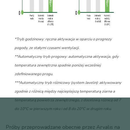
*Tryb godzinowy: ręczna aktywacja w oparciu o prognozy
pogody, ze stałymi czasami wentylacji.
**Automatyczny tryb progowy: automatyczna aktywacja, gdy
temperatura zewnętrzna spadnie poniżej wcześniej
zdefiniowanego progu.
***Automatyczny tryb różnicowy (system Javelin): aktywowany
zgodnie z różnicą między najcieplejszą temperaturą ziarna a
temperaturą powietrza zewnętrznego, z docelową różnicą od 7
do 10°C w pierwszym roku i od 8 do 20°C w drugim roku.
Próby przeprowadzane obecnie przez Arvalis na