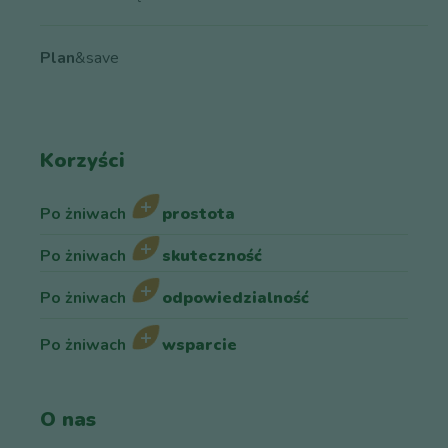
Plan
&save
Korzyści
Po żniwach
prostota
Po żniwach
skuteczność
Po żniwach
odpowiedzialność
Po żniwach
wsparcie
O nas