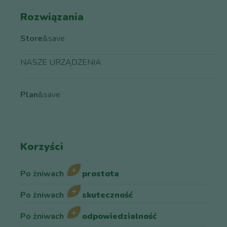
Rozwiązania
Store
&save
NASZE URZĄDZENIA
Plan
&save
Korzyści
Po żniwach
prostota
Po żniwach
skuteczność
Po żniwach
odpowiedzialność