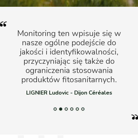
Monitoring ten wpisuje się w
ada
nasze ogólne podejście do
dw
 to
jakości i identyfikowalności,
przyczyniając się także do
ograniczenia stosowania
produktów fitosanitarnych.
LIGNIER Ludovic - Dijon Céréales