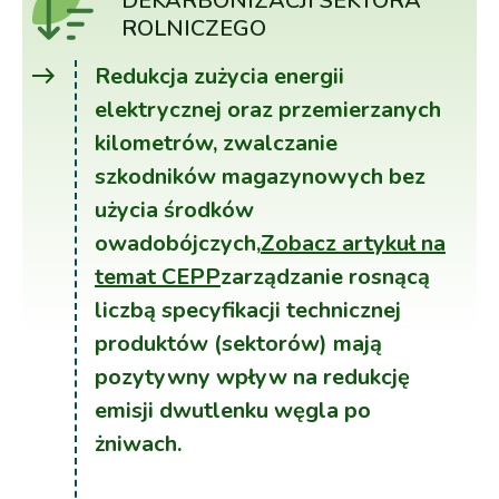
DEKARBONIZACJI SEKTORA
ROLNICZEGO
east
Redukcja zużycia energii
elektrycznej oraz przemierzanych
kilometrów, zwalczanie
szkodników magazynowych bez
użycia środków
owadobójczych,
Zobacz artykuł na
temat CEPP
zarządzanie rosnącą
liczbą specyfikacji technicznej
produktów (sektorów) mają
pozytywny wpływ na redukcję
emisji dwutlenku węgla po
żniwach.