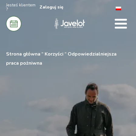
Jesteś klientem
Zaloguj się
?
Strona główna
"
Korzyści
"
Odpowiedzialniejsza
praca pożniwna