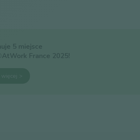
uje 5 miejsce
®AtWork France 2025!
 więcej >