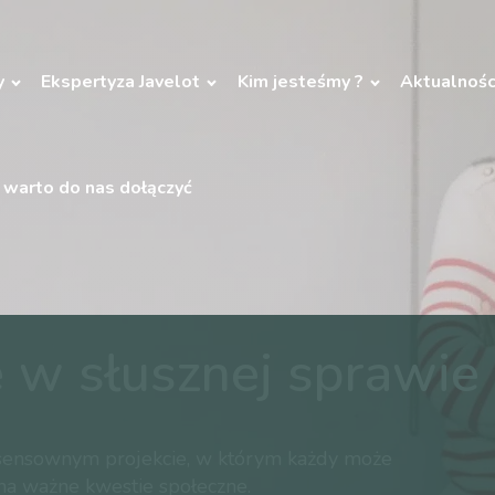
y
Ekspertyza Javelot
Kim jesteśmy ?
Aktualnośc
 warto do nas dołączyć
 w słusznej sprawie
w sensownym projekcie, w którym każdy może
na ważne kwestie społeczne.