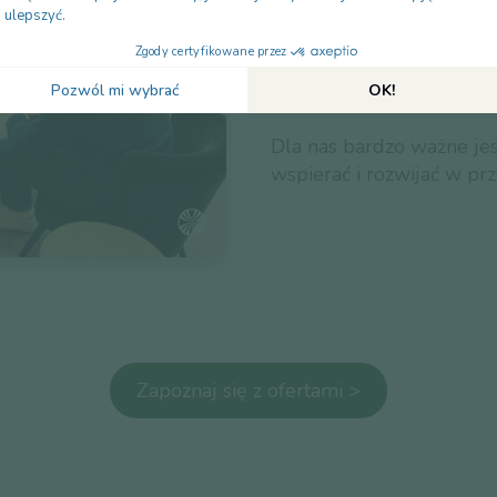
Javelot oferuje środowis
promującą współpracę i ż
Dla nas bardzo ważne je
wspierać i rozwijać w pr
Zapoznaj się z ofertami >