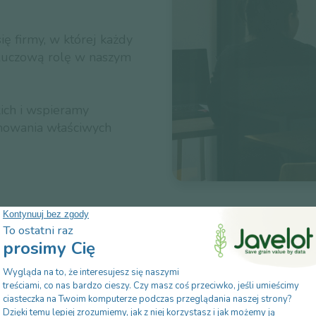
ię firmy, w której każdy
luczową rolę w naszym
ich i wspieramy
jmowania właściwych
SPEŁNIENIE