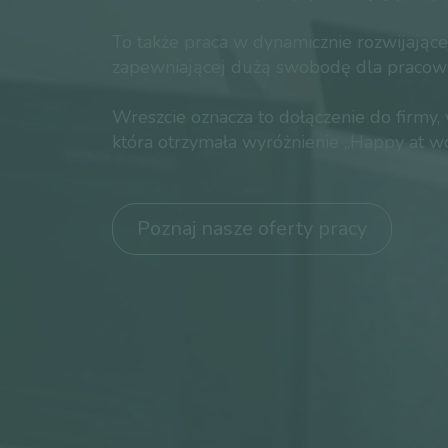
To także praca w dynamicznie rozwijającej
zapewniającej dużą swobodę dla pracow
Wreszcie oznacza to dołączenie do firmy, 
która otrzymała wyróżnienie „Happy at wo
Poznaj nasze oferty pracy