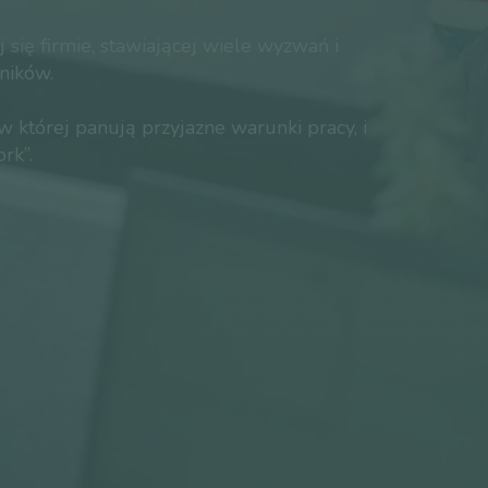
 się firmie, stawiającej wiele wyzwań i
ników.
w której panują przyjazne warunki pracy, i
rk”.