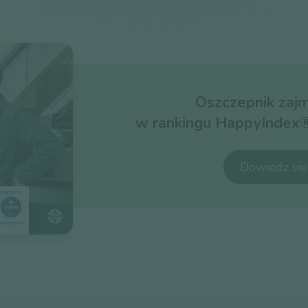
Oszczepnik zajm
w rankingu HappyIndex
Dowiedz się