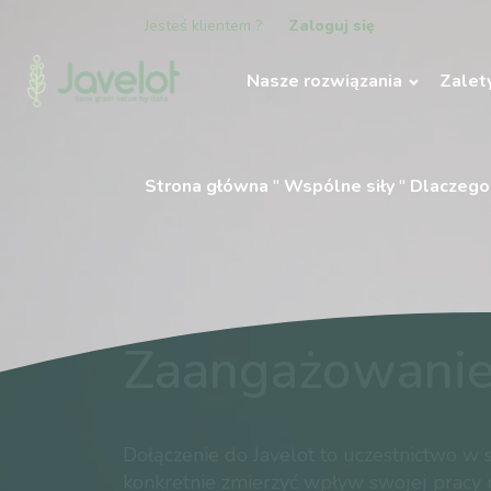
Jesteś klientem ?
Zaloguj się
Nasze rozwiązania
Zalet
Strona główna
"
Wspólne siły
"
Dlaczego
Zaangażowanie
Dołączenie do Javelot to uczestnictwo 
konkretnie zmierzyć wpływ swojej pracy 