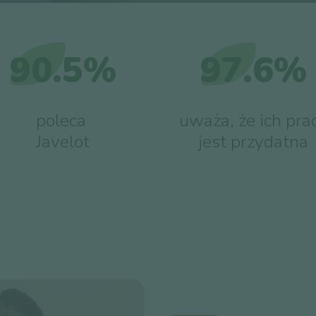
90.5%
97.6%
poleca
uważa, że ich pra
Javelot
jest przydatna