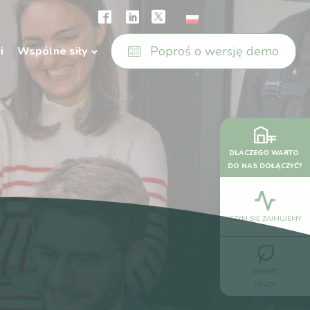
Poproś o wersję demo
i
Wspólne siły
DLACZEGO WARTO
DO NAS DOŁĄCZYĆ?
CZYM SIĘ ZAJMUJEMY
OFERTY
PRACY