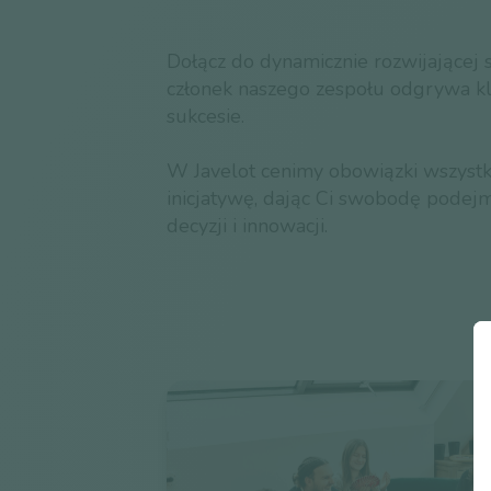
Dołącz do dynamicznie rozwijającej s
członek naszego zespołu odgrywa k
sukcesie.
W Javelot cenimy obowiązki wszystk
inicjatywę, dając Ci swobodę pode
decyzji i innowacji.