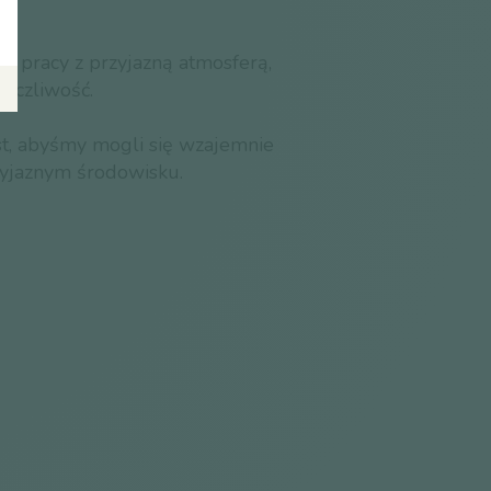
ko pracy z przyjazną atmosferą,
yczliwość.
st, abyśmy mogli się wzajemnie
zyjaznym środowisku.