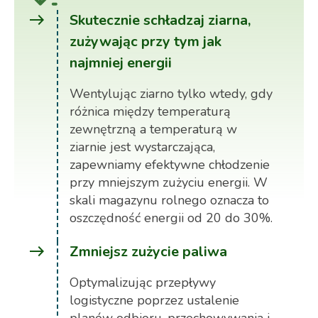
east
Skutecznie schładzaj ziarna,
zużywając przy tym jak
najmniej energii
Wentylując ziarno tylko wtedy, gdy
różnica między temperaturą
zewnętrzną a temperaturą w
ziarnie jest wystarczająca,
zapewniamy efektywne chłodzenie
przy mniejszym zużyciu energii. W
skali magazynu rolnego oznacza to
oszczędność energii od 20 do 30%.
east
Zmniejsz zużycie paliwa
Optymalizując przepływy
logistyczne poprzez ustalenie
planów odbioru, przechowywania i