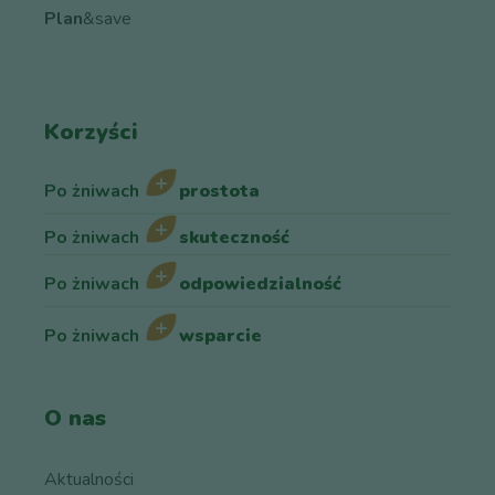
Plan
&save
Korzyści
Po żniwach
prostota
Po żniwach
skuteczność
Po żniwach
odpowiedzialność
Po żniwach
wsparcie
O nas
Aktualności