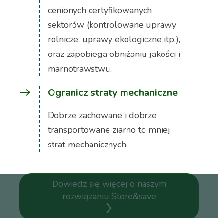
cenionych certyfikowanych
sektorów (kontrolowane uprawy
rolnicze, uprawy ekologiczne itp.),
oraz zapobiega obniżaniu jakości i
marnotrawstwu.
east
Ogranicz straty mechaniczne
Dobrze zachowane i dobrze
transportowane ziarno to mniej
strat mechanicznych.
Dowiedz się więcej o naszym
rozwiązaniu Store&save
arrow_forward_ios