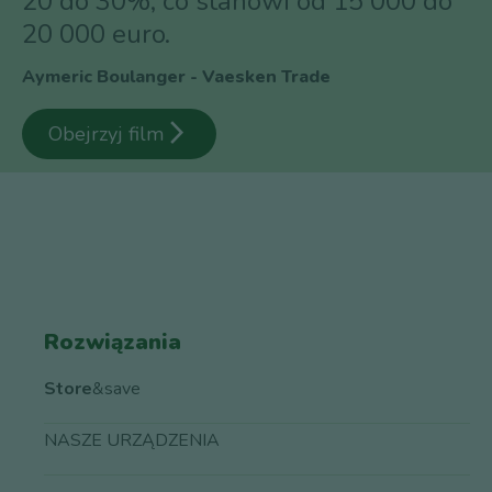
20 do 30%, co stanowi od 15 000 do
20 000 euro.
Aymeric Boulanger - Vaesken Trade
arrow_forward_ios
Obejrzyj film
Rozwiązania
Store
&save
NASZE URZĄDZENIA