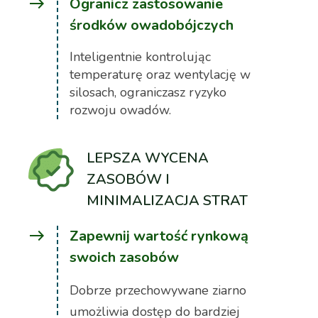
east
Ogranicz zastosowanie
środków owadobójczych
Inteligentnie kontrolując
temperaturę oraz wentylację w
silosach, ograniczasz ryzyko
rozwoju owadów.
LEPSZA WYCENA
ZASOBÓW I
MINIMALIZACJA STRAT
east
Zapewnij wartość rynkową
swoich zasobów
Dobrze przechowywane ziarno
umożliwia dostęp do bardziej