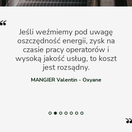
ot
Jeśli weźmiemy pod uwagę
śmy
oszczędność energii, zysk na
a
czasie pracy operatorów i
n
wysoką jakość usług, to koszt
jest rozsądny.
en
t
MANGIER Valentin - Oxyane
e