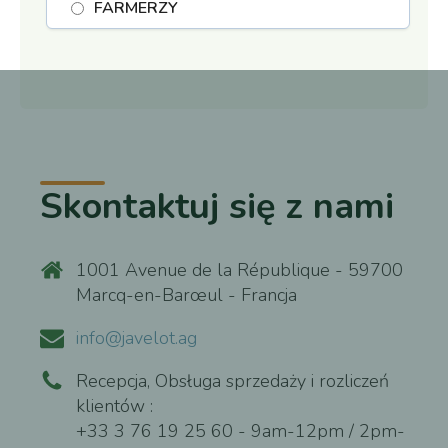
FARMERZY
Skontaktuj się z nami
1001 Avenue de la République - 59700
Marcq-en-Barœul - Francja
info@javelot.ag
Recepcja, Obsługa sprzedaży i rozliczeń
klientów :
+33 3 76 19 25 60 - 9am-12pm / 2pm-