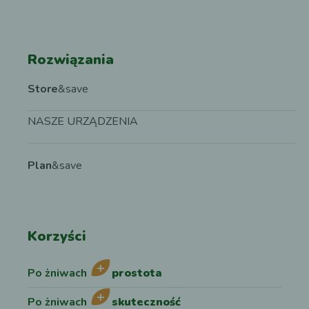
Rozwiązania
Store
&save
NASZE URZĄDZENIA
Plan
&save
Korzyści
Po żniwach
prostota
Po żniwach
skuteczność