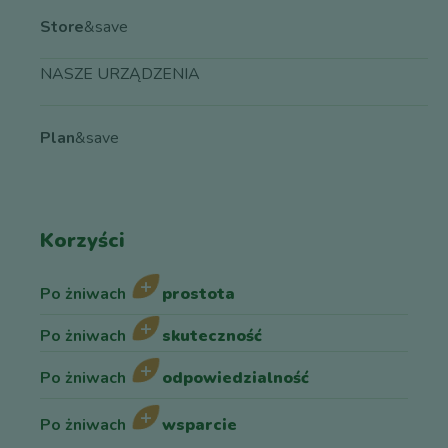
Store
&save
NASZE URZĄDZENIA
Plan
&save
Korzyści
Po żniwach
prostota
Po żniwach
skuteczność
Po żniwach
odpowiedzialność
Po żniwach
wsparcie