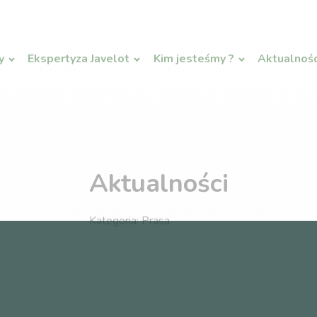
y
Ekspertyza Javelot
Kim jesteśmy ?
Aktualnośc
Aktualności
Kategoria:
Prasa