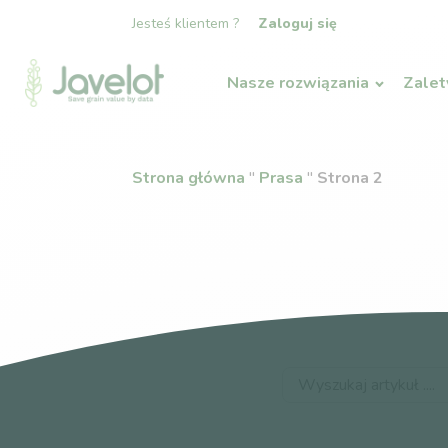
Jesteś klientem ?
Zaloguj się
Nasze rozwiązania
Zalet
Strona główna
"
Prasa
"
Strona 2