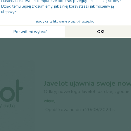
chcemy...
Czytaj więcej
Opublikowano dnia 20/09/2023 r.
Javelot ujawnia swoje no
Odkryj nowe logo Javelot, bardziej zgodne
więcej
Opublikowano dnia 20/09/2023 r.