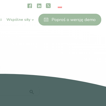
Poproś o wersję demo
i
Wspólne siły
search