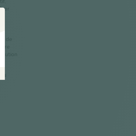
if,
îner
es
de
aire
ibution
nes