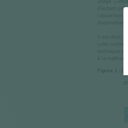
usage. L’util
d’autant plus
l’apparition 
disponibles s
Il est donc i
lutte contre 
technique du
à la maîtrise 
Figure 1 : L’