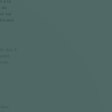
n à la
t du
sé sur
 locaux
s, qui, à
types
ires.
e
 leur