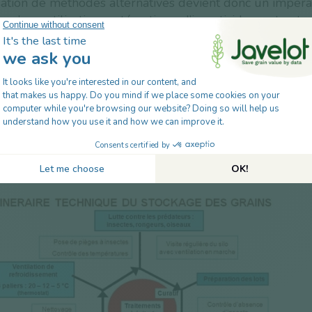
isation de méthodes alternatives devient donc un impérat
 qu’une utilisation systématique d’insecticide peut entra
d’individus résistants à la poignée de molécules encore
ur le marché.
ndispensable de privilégier toutes les
actions préventiv
les insectes qui peuvent être rassemblées dans un itinér
 stockage (
figure 1
) dont chaque étape apporte sa contr
finale des insectes.
itinéraire raisonné du stockage des grains et des grai