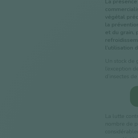
La présence 
commercialis
végétal préc
la préventio
et du grain,
refroidissem
l’utilisation
Un stock de g
l’exception d
d’insectes de
La lutte cont
nombre de pr
considérable