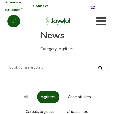
Already a
Connect
customer ?
News
Category:
Agritech
search
All
Agritech
Case studies
Cereals logistics
Unclassified