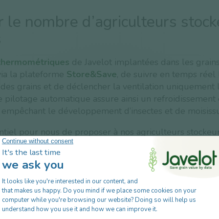
 le nombre d’agriculteurs stock
s
thermométriques
de Javelot implantées dans les grain
via la plateforme
Store&Save
, de suivre en temps réel 
des grains et de déclencher la ventilation uniquement
e pilotage automatique assure ainsi un refroidissement 
, empêchant le développement d’insectes et de moisissu
sentiel pour nous de proposer à nos agriculteurs stockeu
iser sur le sujet, explique Arnaud Reignier. Nous avon
emps sensibilisé les adhérents dont nous connaissions l
currents de stockage, ainsi que ceux conscients de l’im
 de qualité pour éviter tout gâchis. » Déjà équipé sur
 ses 25 silos industriels, Sevépi a doté une trentaine
s stockeurs de cette solution digitale et prévoit de dou
deux ans. À ce jour, 10 000 t de grains sont surveillées