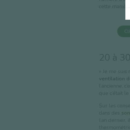
cette manière
Cl
20 à 30
« Je me suis 
ventilation d
l’ancienne, c
que c’était l
Sur les conse
dans des
son
l’an dernier,
thermométri