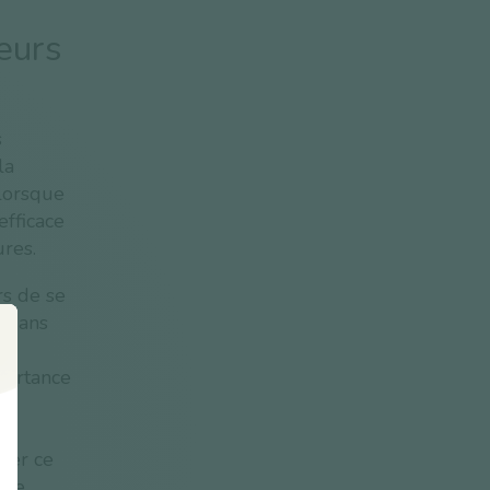
eurs
s
la
 lorsque
efficace
res.
rs de se
s dans
es
portance
bler ce
 de