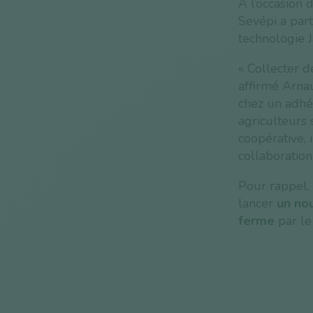
À l’occasion d
Sevépi a par
technologie J
« Collecter d
affirmé Arnau
chez un adhér
agriculteurs 
coopérative, 
collaboration
Pour rappel,
lancer
un no
ferme
par le