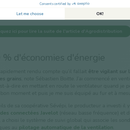
.
iquez ici pour lire la suite de l'article d'Agrodistribution
 % d'économies d'énergie
rapidement rendu compte qu’il fallait
être vigilant sur 
es grains
, note Sébastien Boitte. J’ai commencé en venti
’est-à-dire en mettant en route le ventilateur quand je p
e bon moment et puis je me suis équipé au fur et à mesu
ils de sa coopérative Sévépi, le producteur a investi il y
des connectées Javelot
(réseau basse fréquence) et 
 il a choisi le système de suivi global qui associe les son
ques au
pilotage automatique de la ventilation
.