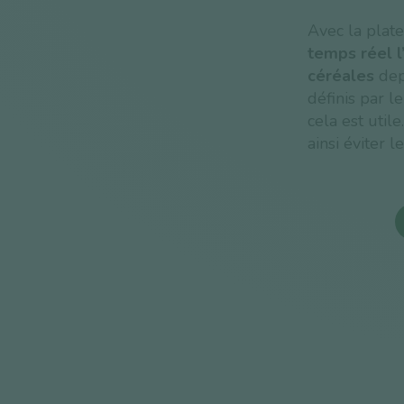
Avec la plat
temps réel l
céréales
depu
définis par l
cela est util
ainsi éviter 