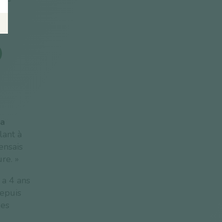
la
lant à
ensais
re. »
 a 4 ans
depuis
des