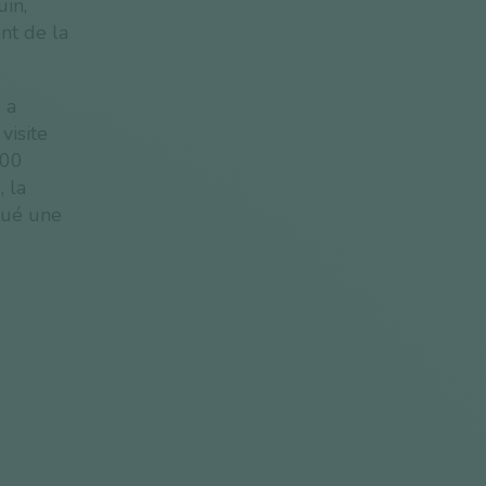
uin,
nt de la
 a
visite
300
, la
noué une