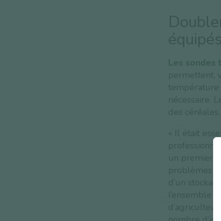
Doubler
équipé
Les sondes 
permettent, 
température 
nécessaire. L
des céréales
« Il était es
professionnal
un premier t
problèmes ré
d’un stockage
l’ensemble de
d’agriculteur
nombre d’ici 