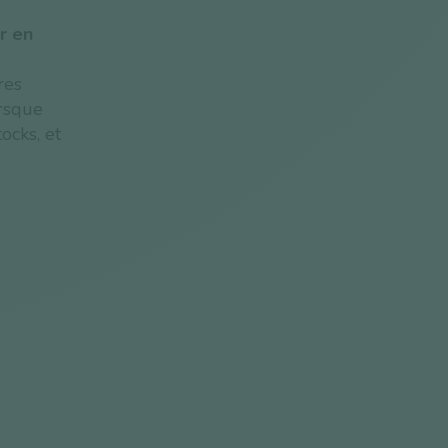
er en
res
orsque
ocks, et